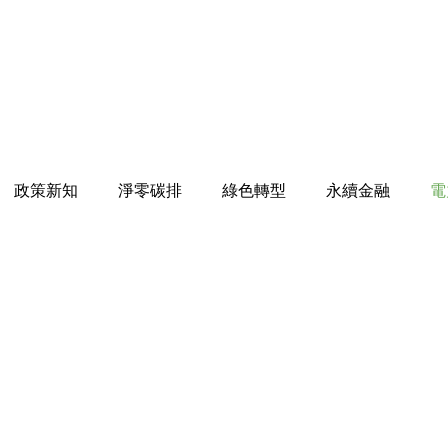
政策新知
淨零碳排
綠色轉型
永續金融
電