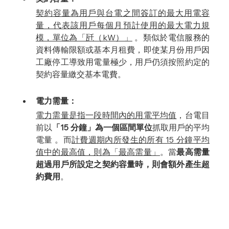
契約容量為用戶與台電之間簽訂的最大用電容
量，代表該用戶每個月預計使用的最大電力規
模，單位為「瓩（kW）」
 。類似於電信服務的
資料傳輸限額或基本月租費，即使某月份用戶因
工廠停工導致用電量極少，用戶仍須按照約定的
契約容量繳交基本電費。
電力需量：
電力需量是指一段時間內的用電平均值
，台電目
前以
「15 分鐘」為一個區間單位
抓取用戶的平均
電量 。而
計費週期內所發生的所有 15 分鐘平均
值中的最高值，則為「最高需量」
。當
最高需量
超過用戶所設定之契約容量時，則會額外產生超
約費用
。