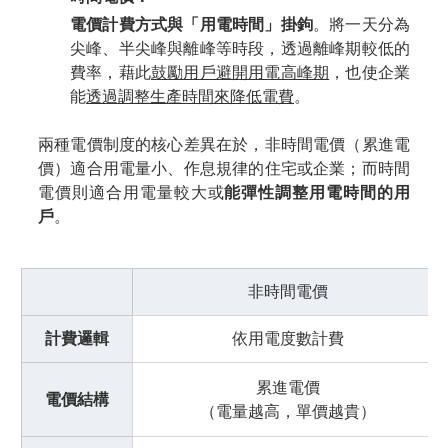
電價計費方式與「用電時間」掛鉤
。將一天分為
尖峰、半尖峰與離峰等時段，透過離峰期較低的
費率，藉此
鼓勵用戶避開用電高峰期
，也使企業
能
透過調整生產時間來降低電費
。
兩種電價制度的核心差異在於，非時間電價（累進電
價）適合用電量小、作息規律的住宅或企業；而時間
電價則適合用電量較大或
能彈性調整用電時間的用
戶
。
非時間電價
計費邏輯
依用電度數計費
累進電價
電價結構
（電量越高，單價越貴）