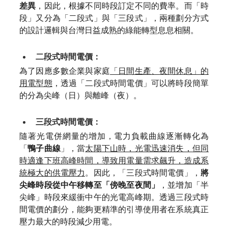
差異
，因此，根據不同時段訂定不同的費率。而「時
段」又分為「二段式」與「三段式」，兩種劃分方式
的設計邏輯與台灣日益成熟的綠能轉型息息相關。
二段式時間電價：
為了因應多數企業與家庭
「日間生產、夜間休息」的
用電型態
，透過「二段式時間電價」可以將時段簡單
的分為尖峰（日）與離峰（夜）。
三段式時間電價：
隨著光電併網量的增加，電力負載曲線逐漸轉化為
「
鴨子曲線
」，當
太陽下山時，光電迅速消失，但同
時適逢下班高峰時間，導致用電量需求飆升，造成系
統極大的供電壓力
。因此，「三段式時間電價」，
將
尖峰時段從中午移轉至「傍晚至夜間」
，並增加「半
尖峰」時段來緩衝中午的光電高峰期。透過三段式時
間電價的劃分，能夠更精準的引導使用者在系統真正
壓力最大的時段減少用電。