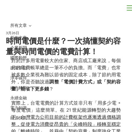
所有文章
3月26日
所有文章
時間電價是什麼？一次搞懂契約容
企業新聞
量與時間電價的電費計算！
國際動態
對於許多用電量較大的住家、商店或工廠來說，每個
月的電費帳單總是一筆不小的負擔。而
「電費」也常
政策新知
被多數企業視為難以節省的固定成本，
除了節約用電
淨零碳排
外，你是否聽說過
調整「電價計費方式」或「契約容
綠色轉型
量」能省下更多錢
？
永續金融
實際上，台電電費的計算方式並非只有「用多少電 × 
電力知識
每度電價」這麼簡單。
在 21 世紀能源轉型的大趨勢
下，台
灣電力公司目前的計費框架也逐漸透過價格調
能源快訊
整，促使電力消費從昂貴的「尖峰時段」移轉至穩定
的「離峰時段」，並藉由「契約容量」制度強化工業