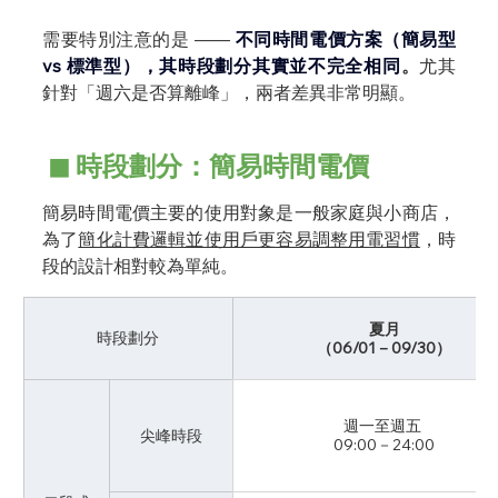
需要特別注意的是 —— 
不同時間電價方案（簡易型 
vs 標準型），其時段劃分其實並不完全相同
。
尤其
針對「週六是否算離峰」，兩者差異非常明顯。
 ◼︎ 時段劃分：簡易時間電價
簡易時間電價主要的使用對象是一般家庭與小商店，
為了
簡化計費邏輯並使用戶更容易調整用電習慣
，時
段的設計相對較為單純。
夏月
時段劃分
（06/01－09/30）
週一至週五 
尖峰時段
09:00－24:00