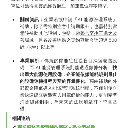
單位可獲得實質的經費挹注，加速數位淨零轉型。
關鍵資訊：
企業若欲申請「AI 能源管理系統」
補助，除了需特別注意申請期限外，也需特別留
意該補助其他限制，包括：需
整合至少三處之改
善場域
，且
各改善地點之契約容量合計須達 500 
瓩（kW）以上
等。
專業解析：
傳統的節能往往是盲目汰換老舊設
備，而 AI 能源管理系統則能透過數據分析，
找
出重大能源使用設備，企業能依據能耗規劃最佳
的設備運轉排程與契約容量優化
。藉由補助的外
部資金降低導入能源管理系統門檻，不僅能使企
業快速建立碳盤查與用電健檢的能力，更能精準
消除線路銅損，為未來的法規加嚴打下堅實基
礎。
相關連結
🔗 
商業服務業智慧轉型專區－整合型補助