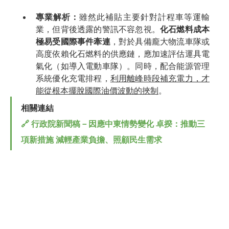
專業解析：
雖然此補貼主要針對計程車等運輸
業，但背後透露的警訊不容忽視。
化石燃料成本
極易受國際事件牽連
，對於具備龐大物流車隊或
高度依賴化石燃料的供應鏈，應加速評估運具電
氣化（如導入電動車隊）。同時，配合能源管理
系統優化充電排程，
利用離峰時段補充電力，才
能從根本擺脫國際油價波動的挾制
。
相關連結
🔗 行政院新聞稿－因應中東情勢變化 卓揆：推動三
項新措施 減輕產業負擔、照顧民生需求