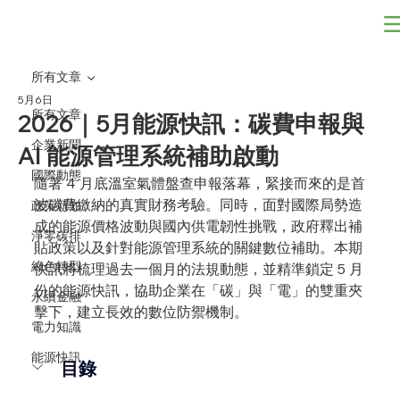
所有文章
5月6日
所有文章
2026｜5月能源快訊：碳費申報與
企業新聞
AI 能源管理系統補助啟動
國際動態
隨著 4 月底溫室氣體盤查申報落幕，緊接而來的是首
波碳費繳納的真實財務考驗。同時，面對國際局勢造
政策新知
成的能源價格波動與國內供電韌性挑戰，政府釋出補
淨零碳排
貼政策以及針對能源管理系統的關鍵數位補助。本期
綠色轉型
快訊將梳理過去一個月的法規動態，並精準鎖定 5 月
份的能源快訊，協助企業在「碳」與「電」的雙重夾
永續金融
擊下，建立長效的數位防禦機制。
電力知識
能源快訊
目錄