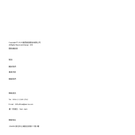
Copyright © 2023 微思能源股份有限公司
All Rights Reserved | Design - WIS
​隱私權政策
​類別
​關於我們
​最新消息
聯絡我們
​聯絡資訊
Tel：886-2-2269-2762
E-mail：
WIS.official@wis-tw.com
週一至週五：9am - 6pm
聯絡地址​
​236658 新北市土城區忠承路111號2樓