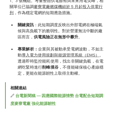
1、3 號機組。考量整體供電餘裕與未來用電尖峰，相
關單位已協調
麥寮電廠燃煤機組於 5 月起投入供電行
列
，作為穩定電網的短期應急措施。
關鍵資訊
：此短期調度反映出外部電網在極端氣
候與高負載下的脆弱性。對於營運無法中斷的廠
區而言，
供電風險正在無形中攀升
。
專業解析：
企業與其被動承受電網波動，不如主
動
導入電力使用規劃與能源管理系統（EMS）
。
透過即時監控能耗使用，找出非關鍵負載，在電
網吃緊時進行
削峰填谷
，不僅能確保核心產線穩
定，更能在能源韌性上取得主動權。
相關連結
🔗 
台電新聞稿 — 因應國際能源情勢 台電配合短期調
度麥寮電廠 強化能源韌性