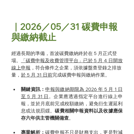
｜2026／05／31 碳費申報
與繳納截止
經過長期的準備，首波碳費繳納終於在 5 月正式登
場。
「碳費申報及收費管理平台」已於 5 月 4 日開放
線上申報
，符合條件之企業，須依據盤查登錄之排放
量，
於 5 月 31 日前
完成碳費申報與繳納作業。
關鍵資訊：
申報與繳納期限為 2026 年 5 月 1 日
至 5 月 31 日
。企業應透過指定平台進行線上申
報，並於月底前完成稅額繳納，避免衍生遲延利
息或法規罰鍰。
碳費相關申報資料以及收據應保
存六年供主管機關備查
。
專業解析：
碳費申報不只是財務支出，更是對減