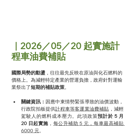
｜2026／05／20 起實施計
程車油費補貼
國際局勢的動盪
，往往最先反映在原油與化石燃料的
價格上。為減輕特定產業的營運負擔，政府針對運輸
業祭出了
短期的補貼政策
。
關鍵資訊：
因應中東情勢緊張導致的油價波動，
行政院拍板提供
計程車等客運業油費補貼
，減輕
駕駛人的燃料成本壓力。此項政策
預計於 5 月 
20 日起實施
，
每公升補助 5 元，每車最高補貼 
6000 元
。