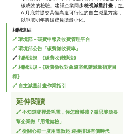
碳成效的檢驗。建議企業同步
檢視減量計畫
，
在 
6 月底前提交具備高度可行性的自主減量方案
，
以爭取明年將碳費負擔最小化。
相關連結
🔗 環境部－碳費申報及收費管理平台
🔗 環境部公告「碳費徵收費率」
🔗 
相關法規－⟪碳費收費辦法⟫
🔗 相關法規－⟪碳費徵收對象溫室氣體減量指定目
標⟫
🔗 自主減量計畫作業指引
延伸閱讀
🔗 不知道哪裡最耗電，你怎麼減碳？微思能源要
幫企業做「用電健檢」
🔗 從關心每一度用電做起 迎接排碳有價時代