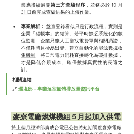
業應接續展開
第三方查驗程序
，並務
必於 10 月 
31 日前完成查驗結果的上傳作業
。
專業解析：
 盤查登錄看似只是行政流程，實則是
企業「碳帳本」的結算。若平時缺乏系統化的數
位監測，企業只能人工翻找電費單與相關憑證，
不僅耗時且極易出錯。
建立自動化的能源數據收
集機制
，將日常電力消耗直接轉化為碳排數據，
才是降低合規成本、確保數據真實性的長遠之
計。
相關連結
🔗 
環境部－事業溫室氣體排放量資訊平台
 麥寮電廠燃煤機組 5 月起加入供電 
於上個月經濟部責成台電已公告將短期調度麥寮電廠 