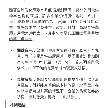
隨著全球暖化導致 5 月氣溫屢創新高，夏季的用電尖
峰早已提前來臨。許多企業仍習慣性地將「6 月 1 
日」視為夏月電價的起點，然而，對於部分關鍵產
業，費率規則早已發生重大改變。
針對「高壓及特高
壓」用電大戶而言，5 月中旬才是真正面臨電費暴增
的第一道關卡
。
關鍵資訊：
普通用戶夏季電費計費期為六月至九
月，而
「高壓及特高壓用戶」夏季電費計費期則
為每年 5 月 16 日至 10 月 15日
，若未調整用電
模式，5 月下旬的電費單將出現驚人漲幅。
專業解析：
高壓及特高壓用戶提早半個月進入夏
月電價，對耗能產業的成本控管是一記重擊。在
尖峰電價急遽升高的情況下，企業的防禦戰略必
須從「被動繳費」轉為「主動防禦」。
相關連結