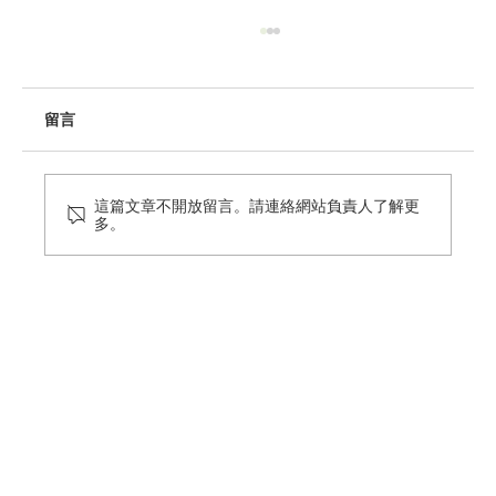
留言
這篇文章不開放留言。請連絡網站負責人了解更
多。
2026｜6月能源快訊：最新電力排碳係數公
告